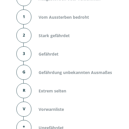
1
Vom Aussterben bedroht
2
Stark gefährdet
3
Gefährdet
G
Gefährdung unbekannten Ausmaßes
R
Extrem selten
V
Vorwarnliste
*
Ungefährdet