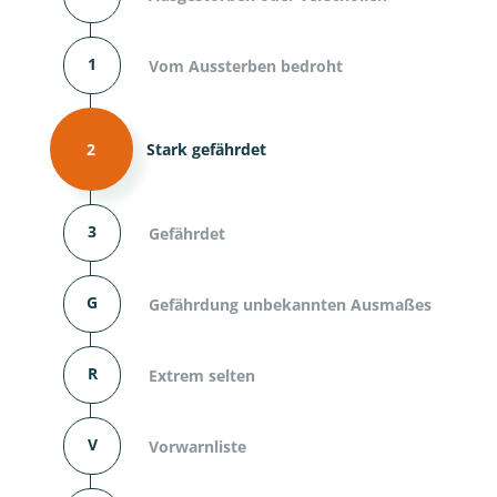
1
Vom Aussterben bedroht
2
Stark gefährdet
3
Gefährdet
G
Gefährdung unbekannten Ausmaßes
R
Extrem selten
V
Vorwarnliste