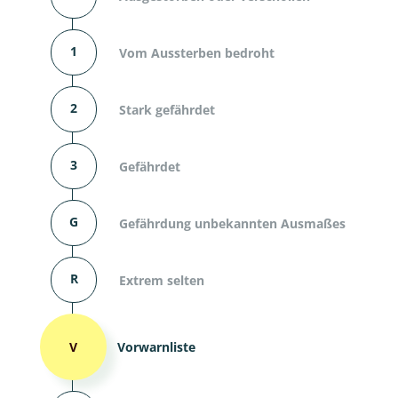
1
Vom Aussterben bedroht
2
Stark gefährdet
3
Gefährdet
G
Gefährdung unbekannten Ausmaßes
R
Extrem selten
V
Vorwarnliste