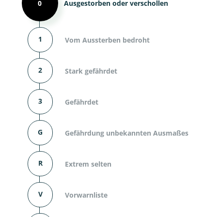
0
Ausgestorben oder verschollen
1
Vom Aussterben bedroht
2
Stark gefährdet
3
Gefährdet
G
Gefährdung unbekannten Ausmaßes
R
Extrem selten
V
Vorwarnliste