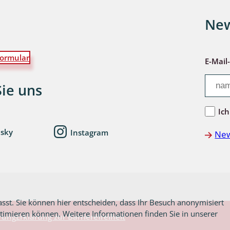
New
wohnende Käfer
ormular
E-Mail
chte
Sie uns
Ich
esky
Instagram
New
ter
asst. Sie können hier entscheiden, dass Ihr Besuch anonymisiert
ptimieren können. Weitere Informationen finden Sie in unserer
rung
Erklärung zur Barrierefreiheit