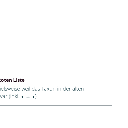
oten Liste
elsweise weil das Taxon in der alten
ar (inkl. ⬧ → ⬧)