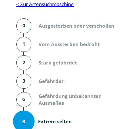
Reptilien
Binnenmol
< Zur Artensuchmaschine
Säugetiere
Blatt-, Sa
0
Ausgestorben oder verschollen
Süßwasserfische und Neunaugen
Blattfußkr
Blatthornk
1
Vom Aussterben bedroht
Bockkäfer
2
Stark gefährdet
Bodenlebe
3
Gefährdet
Borkenkäfe
Breitrüssle
Gefährdung unbekannten
G
Büschelm
Ausmaßes
Clavicorni
Extrem selten
R
Diversicor