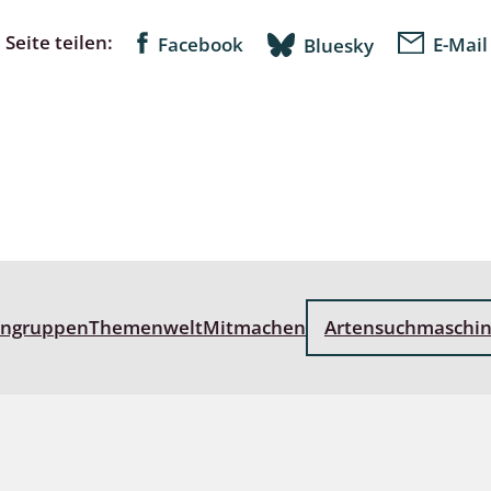
Seite teilen:
Facebook
E-Mail
Bluesky
lingsmücken
egen
ulenspinner, Sichelflügler
ige Falter
engruppen
Themenwelt
Mitmachen
Artensuchmaschi
en
 Widderchen
ken
 und Heteromera