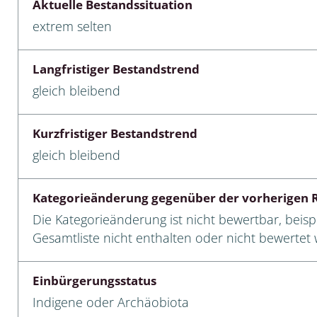
Aktuelle Bestandssituation
extrem selten
cken
egen
Langfristiger Bestandstrend
r, Trägspinner, Graueulchen
gleich bleibend
gler
Kurzfristiger Bestandstrend
gleich bleibend
cken
Kategorieänderung gegenüber der vorherigen R
ßer, Doppelfüßer
Die Kategorieänderung ist nicht bewertbar, beispi
Gesamtliste nicht enthalten oder nicht bewertet w
gen
Einbürgerungsstatus
artige, Stutzkäferartige,
nende Kolbenwasserkäfer,
Indigene oder Archäobiota
käfer