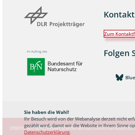
Kontakt
Wanzen
Wasserbe
Zum Kontaktf
Weberkne
Folgen 
Wespen
Zikaden
Blu
Zünslerfal
Sie haben die Wahl!
Ihr Besuch wird von der Webanalyse derzeit nicht erf
gezählt wird, damit wir die Website in Ihrem Sinne o
Impressum und Nutzungsbedingungen
Datenschutzerklä
Datenschutzerklärung
.