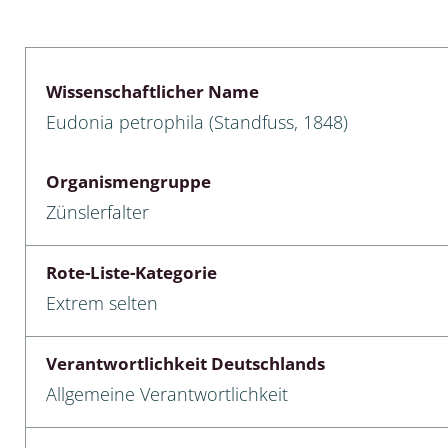
lusken
Limnische Kieselalgen
men- und Resedakäfer
Marine Makroalgen
Wissenschaftlicher Name
ebse
Moose
Eudonia petrophila (Standfuss, 1848)
äfer
Schlauchalgen
Organismengruppe
Zieralgen
Zünslerfalter
nde wirbellose Meerestiere
Rote-Liste-Kategorie
r, Kernkäfer und
Extrem selten
r
ücken
Verantwortlichkeit Deutschlands
Allgemeine Verantwortlichkeit
a
nia