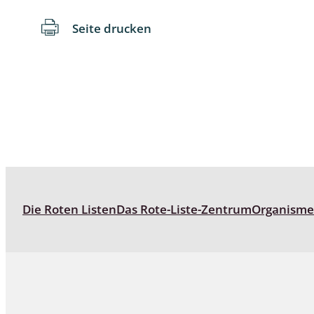
Seite drucken
Schaben
Schmetter
Schwebfli
Spanner, E
Spinnen
Spinnerart
Die Roten Listen
Das Rote-Liste-Zentrum
Organism
Steinflieg
Tagfalter,
Tastermüc
Teredilia