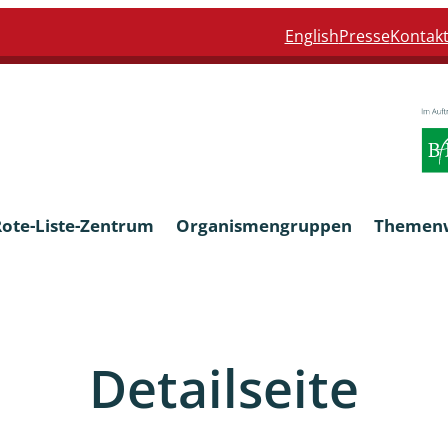
English
Presse
Kontak
Rote-Liste-Zentrum
Organismengruppen
Themen
Armleuchteralgen
Detailseite
Farn- und Blütenpflanzen
eln
Limnische Braunalgen und Ro