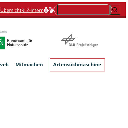
Suchen
t
Übersicht
RLZ-Intern
welt
Mitmachen
Artensuchmaschine
Flechten, flechtenbewohnende und
flechtenähnliche Pilze
Großpilze
talgen
Phytoparasitische Kleinpilze