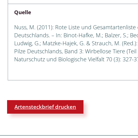
Quelle
 Tanz-, Rennraubfliegen
und Sandlaufkäfer
Nuss, M. (2011): Rote Liste und Gesamtartenliste 
Deutschlands. – In: Binot-Hafke, M.; Balzer, S.; Be
Ludwig, G.; Matzke-Hajek, G. & Strauch, M. (Red.)
Pilze Deutschlands, Band 3: Wirbellose Tiere (Teil
artige
Naturschutz und Biologische Vielfalt 70 (3): 327-3
r
espen
rpione
Artensteckbrief drucken
en
mer
r