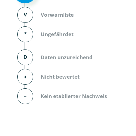
Dunkelmü
V
Vorwarnliste
Eintagsfli
*
Ungefährdet
Eulenfalte
Fransenflü
D
Daten unzureichend
Gnitzen
⬧
Nicht bewertet
Heuschre
Hundertfü
–
Kein etablierter Nachweis
Köcherflie
Kurzflügler
landbewoh
Ufer-Kugel