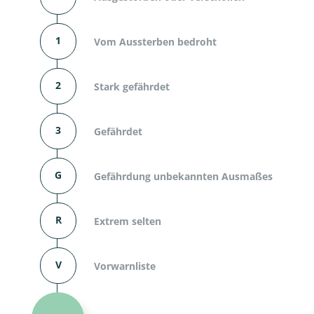
1
Vom Aussterben bedroht
2
Stark gefährdet
3
Gefährdet
G
Gefährdung unbekannten Ausmaßes
R
Extrem selten
V
Vorwarnliste