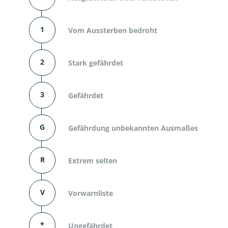
1
Vom Aussterben bedroht
2
Stark gefährdet
3
Gefährdet
G
Gefährdung unbekannten Ausmaßes
R
Extrem selten
V
Vorwarnliste
*
Ungefährdet