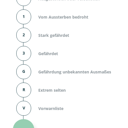
1
Vom Aussterben bedroht
2
Stark gefährdet
3
Gefährdet
G
Gefährdung unbekannten Ausmaßes
R
Extrem selten
V
Vorwarnliste