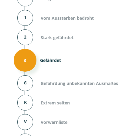
1
Vom Aussterben bedroht
2
Stark gefährdet
3
Gefährdet
G
Gefährdung unbekannten Ausmaßes
R
Extrem selten
V
Vorwarnliste