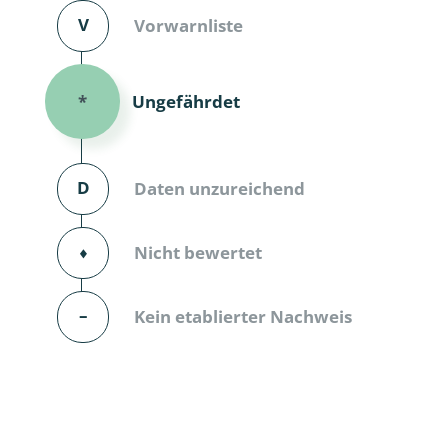
V
Vorwarnliste
Dunkelmü
Eintagsfli
Ungefährdet
*
Eulenfalte
Fransenflü
D
Daten unzureichend
Gnitzen
⬧
Nicht bewertet
Heuschre
Hundertfü
–
Kein etablierter Nachweis
Köcherflie
Kurzflügler
landbewoh
Ufer-Kugel