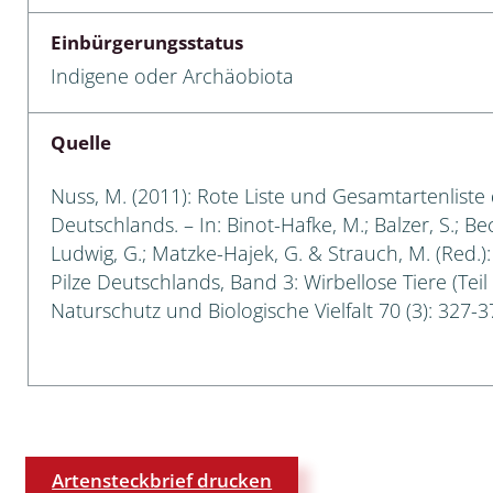
Einbürgerungsstatus
 Tanz-, Rennraubfliegen
Indigene oder Archäobiota
und Sandlaufkäfer
Quelle
artige
Nuss, M. (2011): Rote Liste und Gesamtartenliste 
Deutschlands. – In: Binot-Hafke, M.; Balzer, S.; Be
r
Ludwig, G.; Matzke-Hajek, G. & Strauch, M. (Red.)
Pilze Deutschlands, Band 3: Wirbellose Tiere (Teil
espen
Naturschutz und Biologische Vielfalt 70 (3): 327-3
rpione
en
mer
Artensteckbrief drucken
r