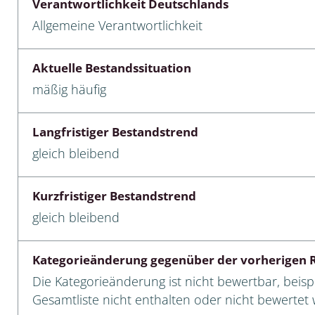
Verantwortlichkeit Deutschlands
Allgemeine Verantwortlichkeit
cken
egen
Aktuelle Bestandssituation
mäßig häufig
r, Trägspinner, Graueulchen
gler
Langfristiger Bestandstrend
gleich bleibend
cken
Kurzfristiger Bestandstrend
ßer, Doppelfüßer
gleich bleibend
gen
Kategorieänderung gegenüber der vorherigen R
artige, Stutzkäferartige,
Die Kategorieänderung ist nicht bewertbar, beispi
nende Kolbenwasserkäfer,
Gesamtliste nicht enthalten oder nicht bewertet w
käfer