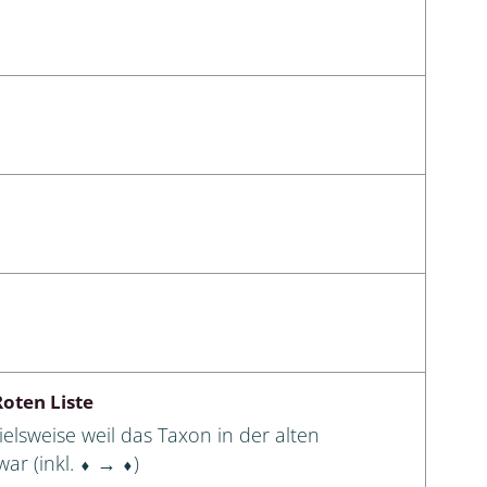
oten Liste
elsweise weil das Taxon in der alten
ar (inkl. ⬧ → ⬧)