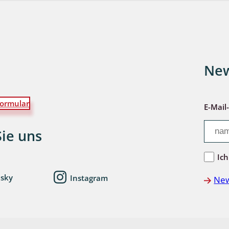
wohnende Käfer
New
chte
ormular
E-Mail
Sie uns
ter
Ich
esky
Instagram
New