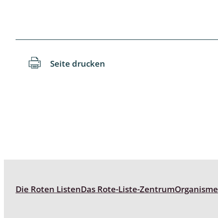
Schaben
Schmetter
Seite drucken
Schwebfli
Spanner, E
Spinnen
Spinnerart
Steinflieg
Tagfalter,
Die Roten Listen
Das Rote-Liste-Zentrum
Organism
Tastermüc
Teredilia