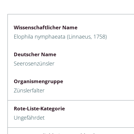
lusken
Limnische Kieselalgen
men- und Resedakäfer
Marine Makroalgen
Wissenschaftlicher Name
ebse
Moose
Elophila nymphaeata (Linnaeus, 1758)
äfer
Schlauchalgen
Deutscher Name
Zieralgen
Seerosenzünsler
nde wirbellose Meerestiere
Organismengruppe
r, Kernkäfer und
Zünslerfalter
r
ücken
Rote-Liste-Kategorie
Ungefährdet
a
nia