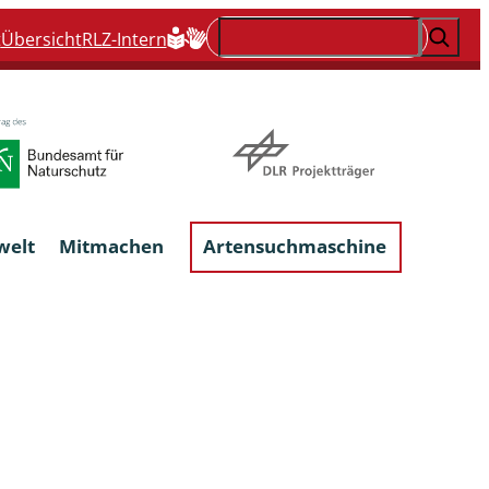
Suchen
t
Übersicht
RLZ-Intern
welt
Mitmachen
Artensuchmaschine
Flechten, flechtenbewohnende und
flechtenähnliche Pilze
Großpilze
talgen
Phytoparasitische Kleinpilze