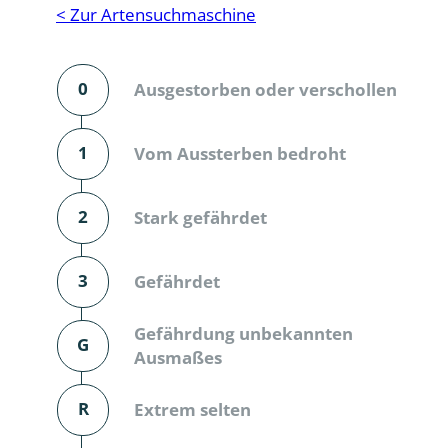
Reptilien
Binnenmol
< Zur Artensuchmaschine
Säugetiere
Blatt-, Sa
0
Ausgestorben oder verschollen
Süßwasserfische und Neunaugen
Blattfußkr
Blatthornk
1
Vom Aussterben bedroht
Bockkäfer
2
Stark gefährdet
Bodenlebe
3
Gefährdet
Borkenkäfe
Breitrüssle
Gefährdung unbekannten
G
Büschelm
Ausmaßes
Clavicorni
R
Extrem selten
Diversicor