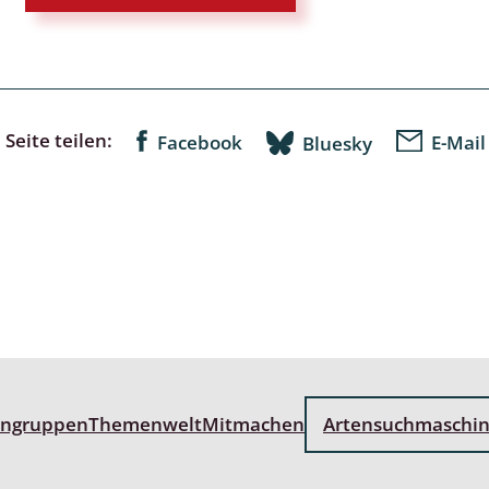
lingsmücken
Seite teilen:
Facebook
E-Mail
Bluesky
egen
ulenspinner, Sichelflügler
ige Falter
en
 Widderchen
engruppen
Themenwelt
Mitmachen
Artensuchmaschi
ken
 und Heteromera