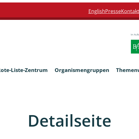
English
Presse
Kontak
Rote-Liste-Zentrum
Organismengruppen
Themen
Armleuchteralgen
Detailseite
Farn- und Blütenpflanzen
eln
Limnische Braunalgen und Ro