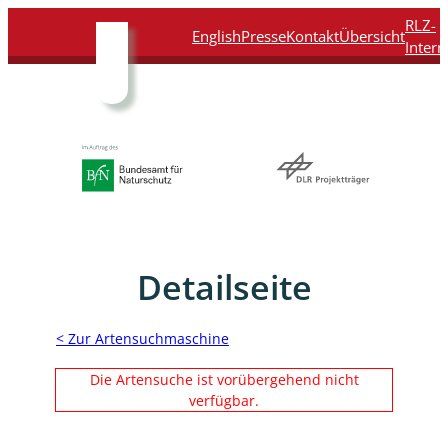
Direkt
Direkt
Direkt
Direkt
RLZ-
English
Presse
Kontakt
Übersicht
zum
zur
zur
zur
Intern
Inhalt
Hauptnavigation
Suche
Fußleiste
Detailseite
< Zur Artensuchmaschine
Die Artensuche ist vorübergehend nicht
verfügbar.