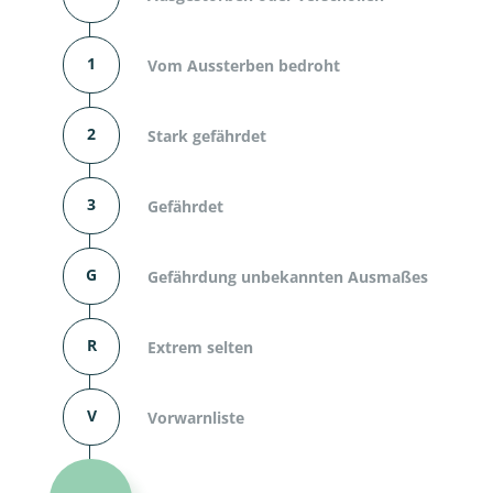
1
Vom Aussterben bedroht
2
Stark gefährdet
3
Gefährdet
G
Gefährdung unbekannten Ausmaßes
R
Extrem selten
V
Vorwarnliste