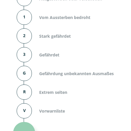
1
Vom Aussterben bedroht
2
Stark gefährdet
3
Gefährdet
G
Gefährdung unbekannten Ausmaßes
R
Extrem selten
V
Vorwarnliste