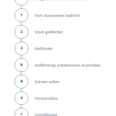
1
Vom Aussterben bedroht
2
Stark gefährdet
3
Gefährdet
G
Gefährdung unbekannten Ausmaßes
R
Extrem selten
V
Vorwarnliste
*
Ungefährdet