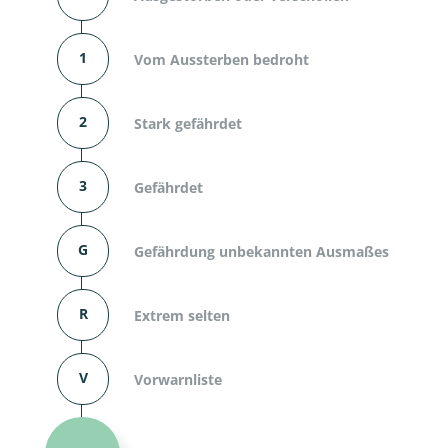
1
Vom Aussterben bedroht
2
Stark gefährdet
3
Gefährdet
G
Gefährdung unbekannten Ausmaßes
R
Extrem selten
V
Vorwarnliste