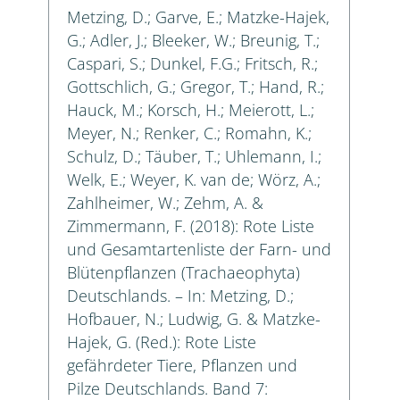
Metzing, D.; Garve, E.; Matzke-Hajek,
G.; Adler, J.; Bleeker, W.; Breunig, T.;
Caspari, S.; Dunkel, F.G.; Fritsch, R.;
Gottschlich, G.; Gregor, T.; Hand, R.;
Hauck, M.; Korsch, H.; Meierott, L.;
Meyer, N.; Renker, C.; Romahn, K.;
Schulz, D.; Täuber, T.; Uhlemann, I.;
Welk, E.; Weyer, K. van de; Wörz, A.;
Zahlheimer, W.; Zehm, A. &
Zimmermann, F. (2018): Rote Liste
und Gesamtartenliste der Farn- und
Blütenpflanzen (Trachaeophyta)
Deutschlands. – In: Metzing, D.;
Hofbauer, N.; Ludwig, G. & Matzke-
Hajek, G. (Red.): Rote Liste
gefährdeter Tiere, Pflanzen und
Pilze Deutschlands. Band 7: