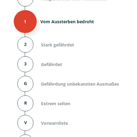
1
Vom Aussterben bedroht
2
Stark gefährdet
3
Gefährdet
G
Gefährdung unbekannten Ausmaßes
R
Extrem selten
V
Vorwarnliste