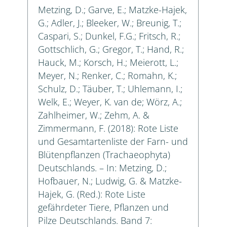
Metzing, D.; Garve, E.; Matzke-Hajek,
G.; Adler, J.; Bleeker, W.; Breunig, T.;
Caspari, S.; Dunkel, F.G.; Fritsch, R.;
Gottschlich, G.; Gregor, T.; Hand, R.;
Hauck, M.; Korsch, H.; Meierott, L.;
Meyer, N.; Renker, C.; Romahn, K.;
Schulz, D.; Täuber, T.; Uhlemann, I.;
Welk, E.; Weyer, K. van de; Wörz, A.;
Zahlheimer, W.; Zehm, A. &
Zimmermann, F. (2018): Rote Liste
und Gesamtartenliste der Farn- und
Blütenpflanzen (Trachaeophyta)
Deutschlands. – In: Metzing, D.;
Hofbauer, N.; Ludwig, G. & Matzke-
Hajek, G. (Red.): Rote Liste
gefährdeter Tiere, Pflanzen und
Pilze Deutschlands. Band 7: