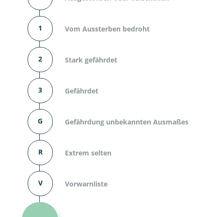
1
Vom Aussterben bedroht
2
Stark gefährdet
3
Gefährdet
G
Gefährdung unbekannten Ausmaßes
R
Extrem selten
V
Vorwarnliste