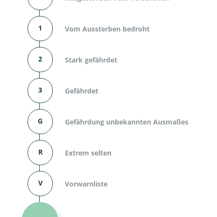
1
Vom Aussterben bedroht
2
Stark gefährdet
3
Gefährdet
G
Gefährdung unbekannten Ausmaßes
R
Extrem selten
V
Vorwarnliste