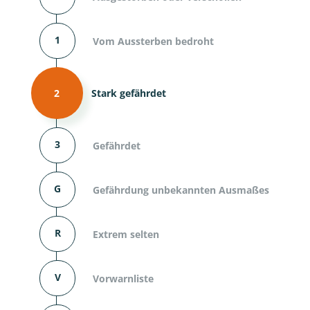
1
Vom Aussterben bedroht
2
Stark gefährdet
3
Gefährdet
G
Gefährdung unbekannten Ausmaßes
R
Extrem selten
V
Vorwarnliste