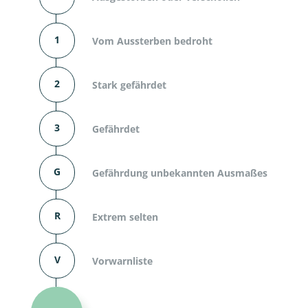
1
Vom Aussterben bedroht
2
Stark gefährdet
3
Gefährdet
G
Gefährdung unbekannten Ausmaßes
R
Extrem selten
V
Vorwarnliste