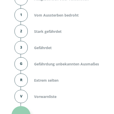
1
Vom Aussterben bedroht
2
Stark gefährdet
3
Gefährdet
G
Gefährdung unbekannten Ausmaßes
R
Extrem selten
V
Vorwarnliste