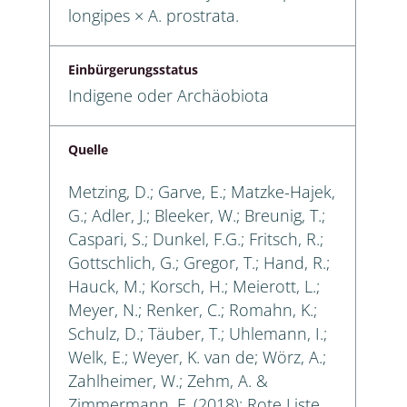
longipes × A. prostrata.
Einbürgerungsstatus
Indigene oder Archäobiota
Quelle
Metzing, D.; Garve, E.; Matzke-Hajek,
G.; Adler, J.; Bleeker, W.; Breunig, T.;
Caspari, S.; Dunkel, F.G.; Fritsch, R.;
Gottschlich, G.; Gregor, T.; Hand, R.;
Hauck, M.; Korsch, H.; Meierott, L.;
Meyer, N.; Renker, C.; Romahn, K.;
Schulz, D.; Täuber, T.; Uhlemann, I.;
Welk, E.; Weyer, K. van de; Wörz, A.;
Zahlheimer, W.; Zehm, A. &
Zimmermann, F. (2018): Rote Liste