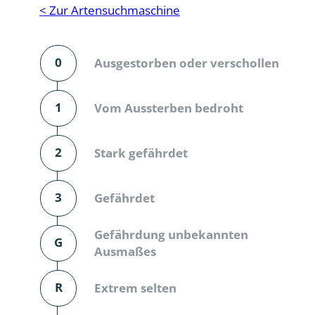
Reptilien
Binnenmol
< Zur Artensuchmaschine
Säugetiere
Blatt-, Sa
0
Ausgestorben oder verschollen
Süßwasserfische und Neunaugen
Blattfußkr
Blatthornk
1
Vom Aussterben bedroht
Bockkäfer
2
Stark gefährdet
Bodenlebe
3
Gefährdet
Borkenkäfe
Breitrüssle
Gefährdung unbekannten
G
Büschelm
Ausmaßes
Clavicorni
R
Extrem selten
Diversicor