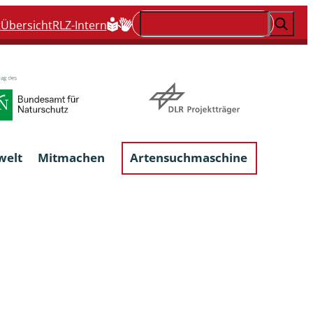
Suchen
t
Übersicht
RLZ-Intern
welt
Mitmachen
Artensuchmaschine
Flechten, flechtenbewohnende und
flechtenähnliche Pilze
Großpilze
talgen
Phytoparasitische Kleinpilze