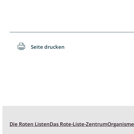
Schaben
Schmetter
Schwebfli
Seite drucken
Spanner, E
Spinnen
Spinnerart
Steinflieg
Tagfalter,
Tastermüc
Die Roten Listen
Das Rote-Liste-Zentrum
Organism
Teredilia