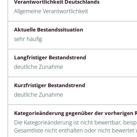
Verantwortlichkeit Deutschlands
Allgemeine Verantwortlichkeit
cken
egen
Aktuelle Bestandssituation
sehr häufig
r, Trägspinner, Graueulchen
gler
Langfristiger Bestandstrend
deutliche Zunahme
cken
Kurzfristiger Bestandstrend
ßer, Doppelfüßer
deutliche Zunahme
gen
Kategorieänderung gegenüber der vorherigen R
artige, Stutzkäferartige,
Die Kategorieänderung ist nicht bewertbar, beispi
nende Kolbenwasserkäfer,
Gesamtliste nicht enthalten oder nicht bewertet w
käfer