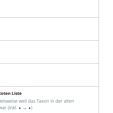
oten Liste
elsweise weil das Taxon in der alten
ar (inkl. ⬧ → ⬧)