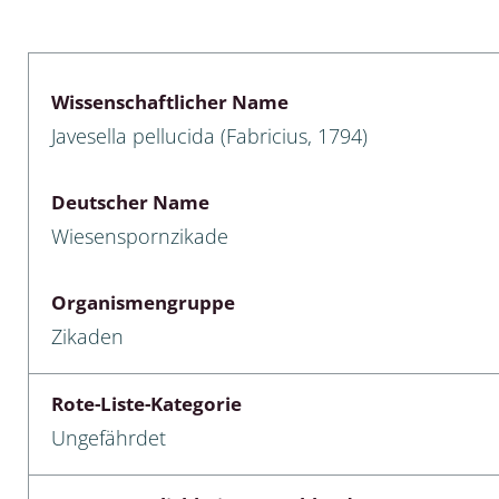
lusken
Limnische Kieselalgen
men- und Resedakäfer
Marine Makroalgen
Wissenschaftlicher Name
ebse
Moose
Javesella pellucida (Fabricius, 1794)
äfer
Schlauchalgen
Deutscher Name
Zieralgen
Wiesenspornzikade
nde wirbellose Meerestiere
Organismengruppe
r, Kernkäfer und
Zikaden
r
ücken
Rote-Liste-Kategorie
Ungefährdet
a
nia