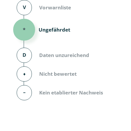
V
Vorwarnliste
Dunkelmü
Eintagsfli
Ungefährdet
*
Eulenfalte
Fransenflü
D
Daten unzureichend
Gnitzen
⬧
Nicht bewertet
Heuschre
Hundertfü
–
Kein etablierter Nachweis
Köcherflie
Kurzflügler
landbewoh
Ufer-Kugel