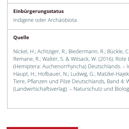
Einbürgerungsstatus
 Tanz-, Rennraubfliegen
Indigene oder Archäobiota
und Sandlaufkäfer
Quelle
artige
Nickel, H.; Achtziger, R.; Biedermann, R.; Bückle, 
Remane, R.; Walter, S. & Witsack, W. (2016): Rote
r
(Hemiptera: Auchenorrhyncha) Deutschlands. – In: 
Haupt, H.; Hofbauer, N.; Ludwig, G.; Matzke-Hajek,
espen
Tiere, Pflanzen und Pilze Deutschlands, Band 4: Wi
(Landwirtschaftsverlag). – Naturschutz und Biologi
rpione
en
mer
r