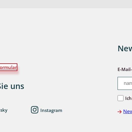
wohnende Käfer
chte
New
ormular
E-Mail
ter
Sie uns
Ich
esky
Instagram
New