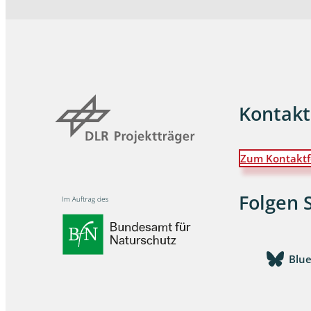
Wanzen
Wasserbe
Weberkne
Kontakt
Wespen
Zikaden
Zum Kontaktf
Zünslerfal
Folgen 
Blu