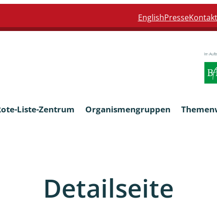
English
Presse
Kontak
Rote-Liste-Zentrum
Organismengruppen
Themen
Armleuchteralgen
Detailseite
Farn- und Blütenpflanzen
eln
Limnische Braunalgen und Ro