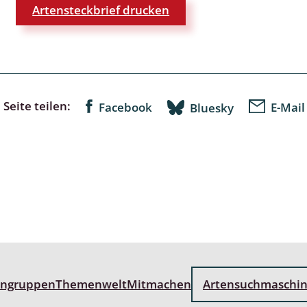
Artensteckbrief drucken
lingsmücken
egen
Seite teilen:
Facebook
E-Mail
Bluesky
ulenspinner, Sichelflügler
ige Falter
en
 Widderchen
ken
engruppen
Themenwelt
Mitmachen
Artensuchmaschi
 und Heteromera