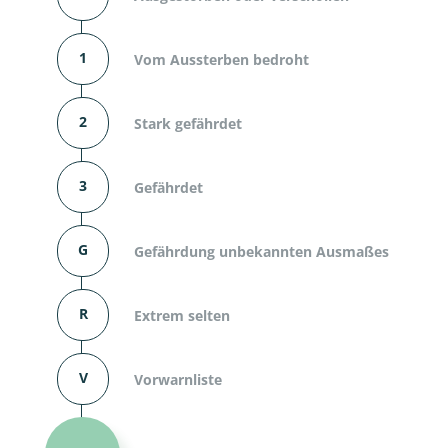
1
Vom Aussterben bedroht
2
Stark gefährdet
3
Gefährdet
G
Gefährdung unbekannten Ausmaßes
R
Extrem selten
V
Vorwarnliste