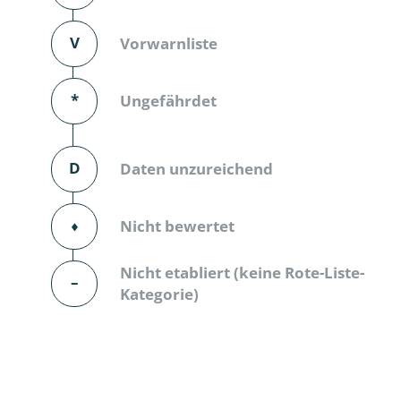
Dunkelmü
V
Vorwarnliste
Eintagsfli
*
Ungefährdet
Eulenfalte
Fransenflü
D
Daten unzureichend
Gnitzen
⬧
Nicht bewertet
Heuschre
Nicht etabliert (keine Rote-Liste-
Hundertfü
–
Kategorie)
Köcherflie
Kurzflügler
landbewoh
Ufer-Kugel