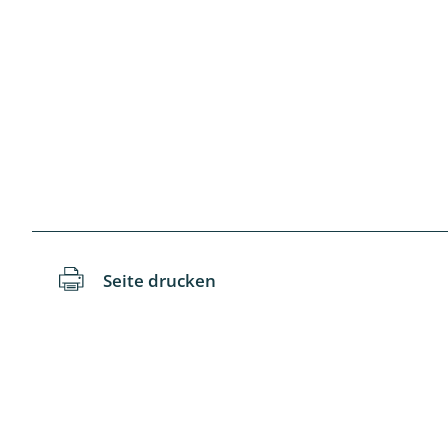
Wanzen
Wasserbe
Weberkne
Wespen
Zikaden
Zünslerfal
Seite drucken