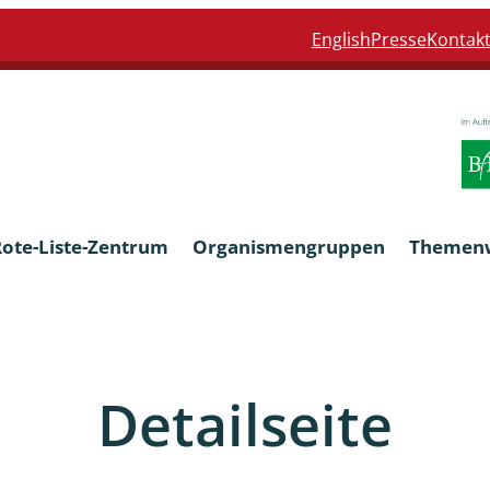
English
Presse
Kontak
Rote-Liste-Zentrum
Organismengruppen
Themen
Armleuchteralgen
Detailseite
Farn- und Blütenpflanzen
eln
Limnische Braunalgen und Ro