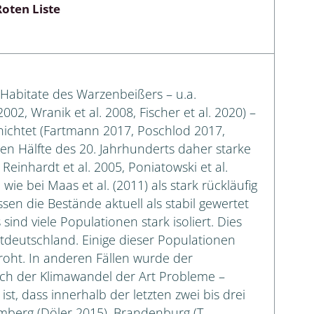
oten Liste
Habitate des Warzenbeißers – u.a.
2, Wranik et al. 2008, Fischer et al. 2020) –
rnichtet (Fartmann 2017, Poschlod 2017,
ten Hälfte des 20. Jahrhunderts daher starke
inhardt et al. 2005, Poniatowski et al.
 wie bei Maas et al. (2011) als stark rückläufig
sen die Bestände aktuell als stabil gewertet
ind viele Populationen stark isoliert. Dies
tdeutschland. Einige dieser Populationen
roht. In anderen Fällen wurde der
uch der Klimawandel der Art Probleme –
ist, dass innerhalb der letzten zwei bis drei
mberg (Döler 2015), Brandenburg (T.