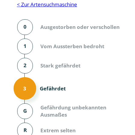
Reptilien
Binnenmol
< Zur Artensuchmaschine
Säugetiere
Blatt-, Sa
0
Ausgestorben oder verschollen
Süßwasserfische und Neunaugen
Blattfußkr
Blatthornk
1
Vom Aussterben bedroht
Bockkäfer
2
Stark gefährdet
Bodenlebe
Borkenkäfe
Gefährdet
3
Breitrüssle
Büschelm
Gefährdung unbekannten
G
Ausmaßes
Clavicorni
R
Extrem selten
Diversicor