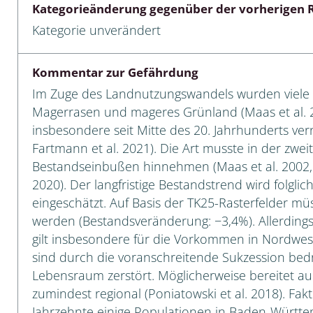
Kategorieänderung gegenüber der vorherigen R
 Tanz-, Rennraubfliegen
Kategorie unverändert
und Sandlaufkäfer
Kommentar zur Gefährdung
Im Zuge des Landnutzungswandels wurden viele 
Magerrasen und mageres Grünland (Maas et al. 200
artige
insbesondere seit Mitte des 20. Jahrhunderts ve
Fartmann et al. 2021). Die Art musste in der zwei
r
Bestandseinbußen hinnehmen (Maas et al. 2002, Re
2020). Der langfristige Bestandstrend wird folglich
espen
eingeschätzt. Auf Basis der TK25-Rasterfelder müs
rpione
werden (Bestandsveränderung: −3,4%). Allerdings s
gilt insbesondere für die Vorkommen in Nordwes
en
sind durch die voranschreitende Sukzession bed
Lebensraum zerstört. Möglicherweise bereitet a
mer
zumindest regional (Poniatowski et al. 2018). Fakt 
r
Jahrzehnte einige Populationen in Baden-Württe