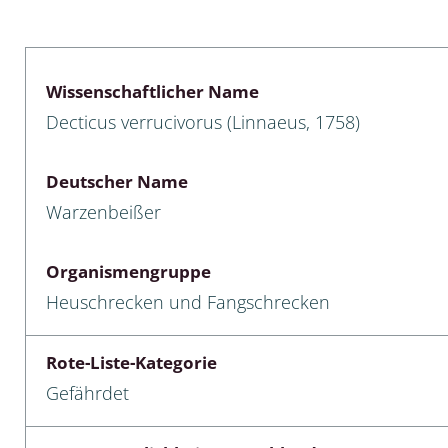
lusken
Limnische Kieselalgen
men- und Resedakäfer
Marine Makroalgen
Wissenschaftlicher Name
ebse
Moose
Decticus verrucivorus (Linnaeus, 1758)
äfer
Schlauchalgen
Deutscher Name
Zieralgen
Warzenbeißer
nde wirbellose Meerestiere
Organismengruppe
r, Kernkäfer und
Heuschrecken und Fangschrecken
r
ücken
Rote-Liste-Kategorie
Gefährdet
a
nia