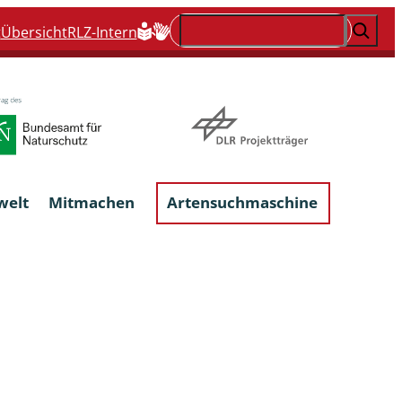
Suchen
t
Übersicht
RLZ-Intern
welt
Mitmachen
Artensuchmaschine
Flechten, flechtenbewohnende und
flechtenähnliche Pilze
Großpilze
talgen
Phytoparasitische Kleinpilze