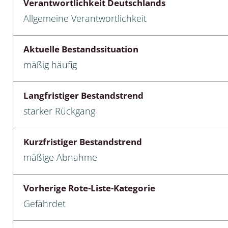
Verantwortlichkeit Deutschlands
Allgemeine Verantwortlichkeit
cken
egen
Aktuelle Bestandssituation
mäßig häufig
r, Trägspinner, Graueulchen
gler
Langfristiger Bestandstrend
starker Rückgang
cken
Kurzfristiger Bestandstrend
ßer, Doppelfüßer
mäßige Abnahme
gen
Vorherige Rote-Liste-Kategorie
artige, Stutzkäferartige,
Gefährdet
nende Kolbenwasserkäfer,
käfer