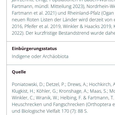
Fartmann, mündl. Mitteilung 2023), Nordrhein-Westf
Fartmann et al. 2021) und Rheinland-Pfalz (Ogan e
neuen Roten Listen der Länder wird derzeit von 
lingsmücken
2016, Pfeifer et al. 2019, Winkler & Haacks 2019,
2022). Der kurzfristige Bestandstrend wurde dahe
egen
ulenspinner, Sichelflügler
Einbürgerungsstatus
Indigene oder Archäobiota
ige Falter
Quelle
en
Poniatowski, D.; Detzel, P.; Drews, A.; Hochkirch, 
Klugkist, H.; Köhler, G.; Kronshage, A.; Maas, S.; Mori
 Widderchen
Winkler, C.; Wranik, W.; Helbing, F. & Fartmann, T
ken
Heuschrecken und Fangschrecken (Orthoptera e
und Biologische Vielfalt 170 (7): 88 S.
 und Heteromera