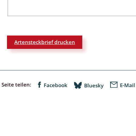
wohnende Käfer
chte
Artensteckbrief drucken
ter
Seite teilen:
Facebook
E-Mail
Bluesky