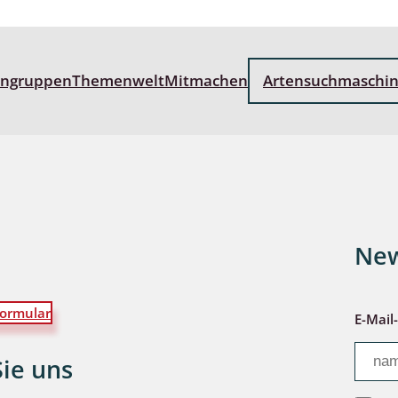
engruppen
Themenwelt
Mitmachen
Artensuchmaschi
New
ormular
E-Mail
Sie uns