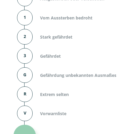
1
Vom Aussterben bedroht
2
Stark gefährdet
3
Gefährdet
G
Gefährdung unbekannten Ausmaßes
R
Extrem selten
V
Vorwarnliste