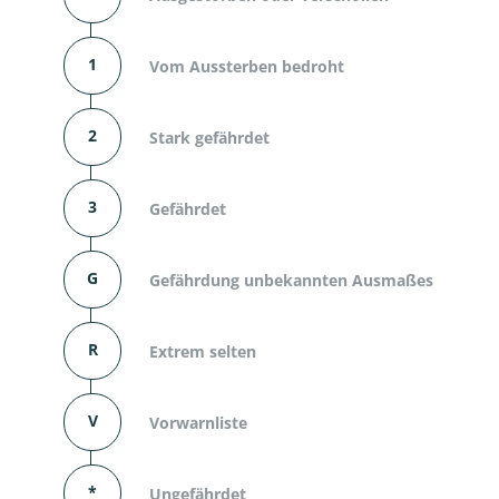
1
Vom Aussterben bedroht
2
Stark gefährdet
3
Gefährdet
G
Gefährdung unbekannten Ausmaßes
R
Extrem selten
V
Vorwarnliste
*
Ungefährdet