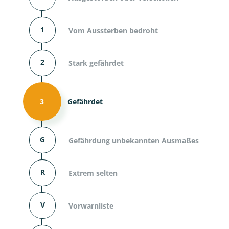
1
Vom Aussterben bedroht
2
Stark gefährdet
3
Gefährdet
G
Gefährdung unbekannten Ausmaßes
R
Extrem selten
V
Vorwarnliste