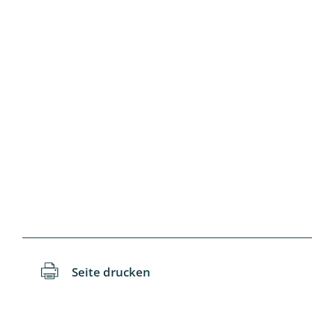
Schaben
Schmetter
Schwebfli
Spanner, E
Spinnen
Spinnerart
Steinflieg
Tagfalter,
Seite drucken
Tastermüc
Teredilia