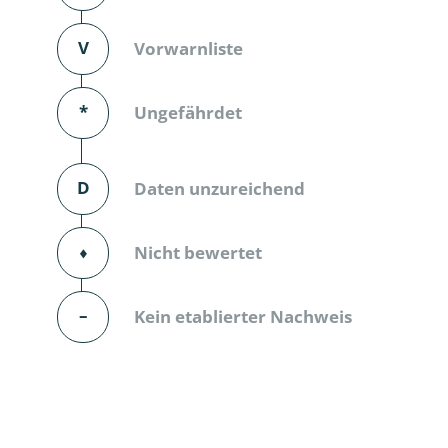
Dunkelmü
V
Vorwarnliste
Eintagsfli
*
Ungefährdet
Eulenfalte
Fransenflü
D
Daten unzureichend
Gnitzen
⬧
Nicht bewertet
Heuschre
Hundertfü
–
Kein etablierter Nachweis
Köcherflie
Kurzflügler
landbewoh
Ufer-Kugel