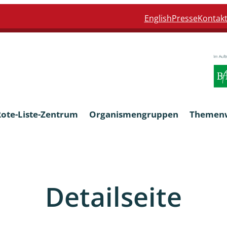
English
Presse
Kontak
Rote-Liste-Zentrum
Organismengruppen
Themen
Armleuchteralgen
Detailseite
Farn- und Blütenpflanzen
eln
Limnische Braunalgen und Ro