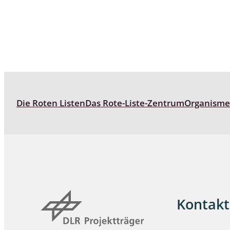
Wanzen
Wasserbe
Weberkne
Wespen
Die Roten Listen
Das Rote-Liste-Zentrum
Organism
Zikaden
Zünslerfal
Kontakt