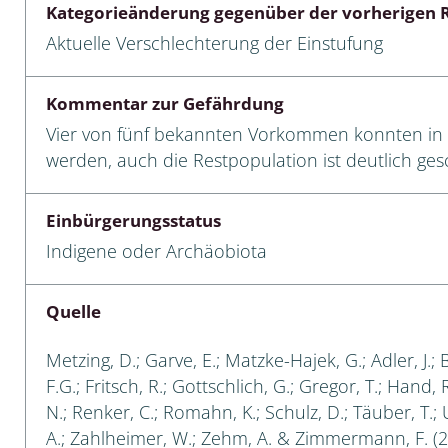
Kategorieänderung gegenüber der vorherigen R
 Tanz-, Rennraubfliegen
Aktuelle Verschlechterung der Einstufung
und Sandlaufkäfer
Kommentar zur Gefährdung
Vier von fünf bekannten Vorkommen konnten in d
werden, auch die Restpopulation ist deutlich ges
artige
r
Einbürgerungsstatus
Indigene oder Archäobiota
espen
rpione
Quelle
en
Metzing, D.; Garve, E.; Matzke-Hajek, G.; Adler, J.; 
F.G.; Fritsch, R.; Gottschlich, G.; Gregor, T.; Hand,
mer
N.; Renker, C.; Romahn, K.; Schulz, D.; Täuber, T.;
A.; Zahlheimer, W.; Zehm, A. & Zimmermann, F. (2
r