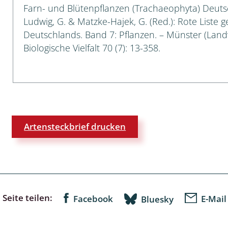
Farn- und Blütenpflanzen (Trachaeophyta) Deutsch
Ludwig, G. & Matzke-Hajek, G. (Red.): Rote Liste g
Deutschlands. Band 7: Pflanzen. – Münster (Landw
lingsmücken
Biologische Vielfalt 70 (7): 13-358.
egen
ulenspinner, Sichelflügler
Artensteckbrief drucken
ige Falter
en
 Widderchen
Seite teilen:
Facebook
E-Mail
Bluesky
ken
 und Heteromera