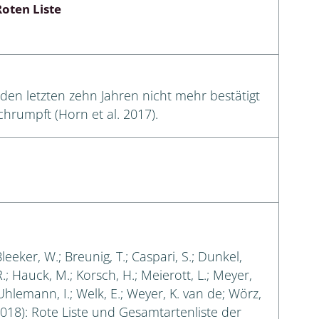
oten Liste
en letzten zehn Jahren nicht mehr bestätigt
chrumpft (Horn et al. 2017).
Bleeker, W.; Breunig, T.; Caspari, S.; Dunkel,
 R.; Hauck, M.; Korsch, H.; Meierott, L.; Meyer,
 Uhlemann, I.; Welk, E.; Weyer, K. van de; Wörz,
018): Rote Liste und Gesamtartenliste der