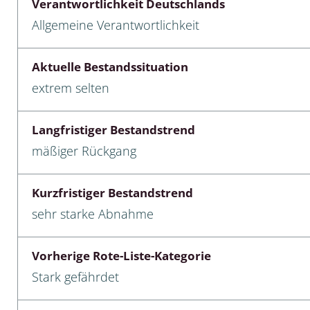
Verantwortlichkeit Deutschlands
Allgemeine Verantwortlichkeit
cken
egen
Aktuelle Bestandssituation
extrem selten
r, Trägspinner, Graueulchen
gler
Langfristiger Bestandstrend
mäßiger Rückgang
cken
Kurzfristiger Bestandstrend
ßer, Doppelfüßer
sehr starke Abnahme
gen
Vorherige Rote-Liste-Kategorie
artige, Stutzkäferartige,
Stark gefährdet
nende Kolbenwasserkäfer,
käfer