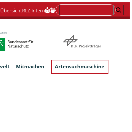
Suchen
t
Übersicht
RLZ-Intern
welt
Mitmachen
Artensuchmaschine
Flechten, flechtenbewohnende und
flechtenähnliche Pilze
Großpilze
talgen
Phytoparasitische Kleinpilze