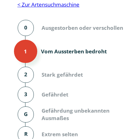
Reptilien
Binnenmol
< Zur Artensuchmaschine
Säugetiere
Blatt-, Sa
0
Ausgestorben oder verschollen
Süßwasserfische und Neunaugen
Blattfußkr
Blatthornk
Vom Aussterben bedroht
1
Bockkäfer
Bodenlebe
2
Stark gefährdet
Borkenkäfe
3
Gefährdet
Breitrüssle
Büschelm
Gefährdung unbekannten
G
Ausmaßes
Clavicorni
R
Extrem selten
Diversicor