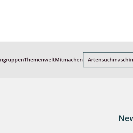
wohnende Käfer
chte
engruppen
Themenwelt
Mitmachen
Artensuchmaschi
ter
New