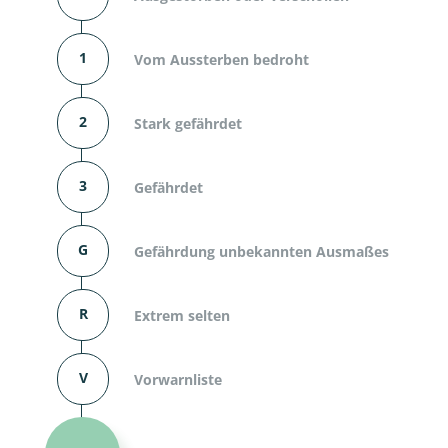
1
Vom Aussterben bedroht
2
Stark gefährdet
3
Gefährdet
G
Gefährdung unbekannten Ausmaßes
R
Extrem selten
V
Vorwarnliste