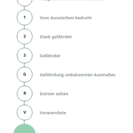
1
Vom Aussterben bedroht
2
Stark gefährdet
3
Gefährdet
G
Gefährdung unbekannten Ausmaßes
R
Extrem selten
V
Vorwarnliste