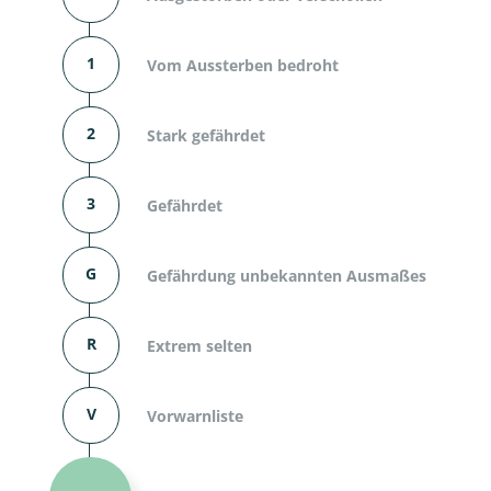
1
Vom Aussterben bedroht
2
Stark gefährdet
3
Gefährdet
G
Gefährdung unbekannten Ausmaßes
R
Extrem selten
V
Vorwarnliste