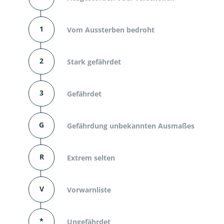
1
Vom Aussterben bedroht
2
Stark gefährdet
3
Gefährdet
G
Gefährdung unbekannten Ausmaßes
R
Extrem selten
V
Vorwarnliste
*
Ungefährdet