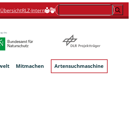
Suchen
t
Übersicht
RLZ-Intern
welt
Mitmachen
Artensuchmaschine
Flechten, flechtenbewohnende und
flechtenähnliche Pilze
Großpilze
talgen
Phytoparasitische Kleinpilze