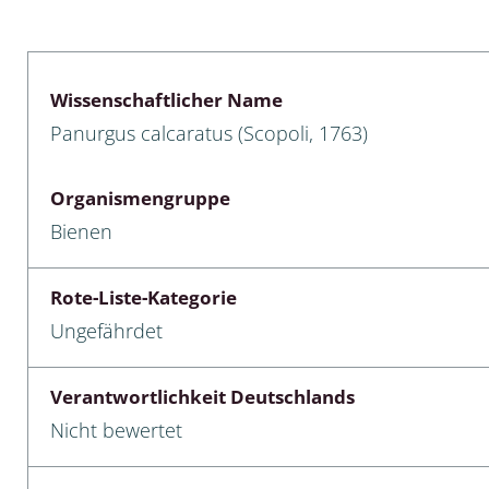
lusken
Limnische Kieselalgen
men- und Resedakäfer
Marine Makroalgen
Wissenschaftlicher Name
ebse
Moose
Panurgus calcaratus (Scopoli, 1763)
äfer
Schlauchalgen
Organismengruppe
Zieralgen
Bienen
nde wirbellose Meerestiere
Rote-Liste-Kategorie
r, Kernkäfer und
Ungefährdet
r
ücken
Verantwortlichkeit Deutschlands
Nicht bewertet
a
nia