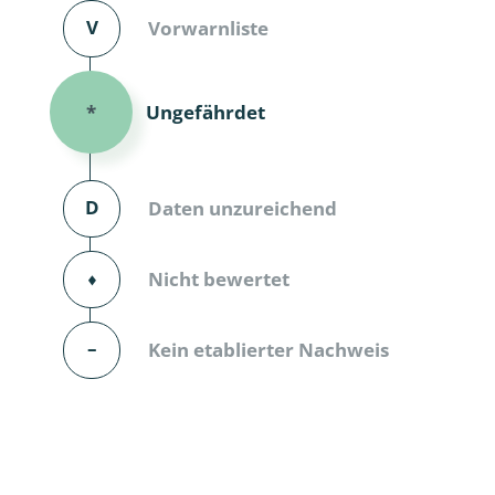
V
Vorwarnliste
Dunkelmü
Eintagsfli
Ungefährdet
*
Eulenfalte
Fransenflü
D
Daten unzureichend
Gnitzen
⬧
Nicht bewertet
Heuschre
Hundertfü
–
Kein etablierter Nachweis
Köcherflie
Kurzflügler
landbewoh
Ufer-Kugel