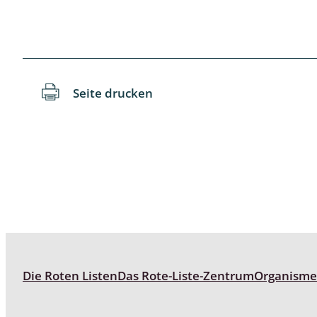
Schaben
Schmetter
Seite drucken
Schwebfli
Spanner, E
Spinnen
Spinnerart
Steinflieg
Tagfalter,
Die Roten Listen
Das Rote-Liste-Zentrum
Organism
Tastermüc
Teredilia