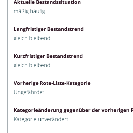
Aktuelle Bestandssituation
mäßig häufig
cken
egen
Langfristiger Bestandstrend
r, Trägspinner, Graueulchen
gleich bleibend
gler
Kurzfristiger Bestandstrend
gleich bleibend
cken
Vorherige Rote-Liste-Kategorie
ßer, Doppelfüßer
Ungefährdet
gen
Kategorieänderung gegenüber der vorherigen R
artige, Stutzkäferartige,
Kategorie unverändert
nende Kolbenwasserkäfer,
käfer