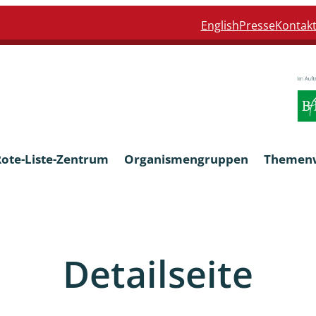
English
Presse
Kontak
Rote-Liste-Zentrum
Organismengruppen
Themen
Armleuchteralgen
Detailseite
Farn- und Blütenpflanzen
eln
Limnische Braunalgen und Ro