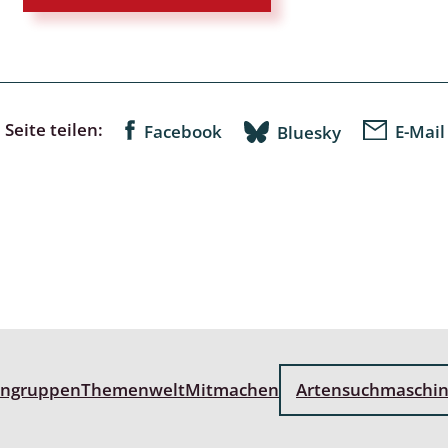
lingsmücken
Seite teilen:
Facebook
E-Mail
egen
Bluesky
ulenspinner, Sichelflügler
ige Falter
en
 Widderchen
engruppen
Themenwelt
Mitmachen
Artensuchmaschi
ken
 und Heteromera