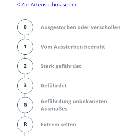
Reptilien
Binnenmol
< Zur Artensuchmaschine
Säugetiere
Blatt-, Sa
0
Ausgestorben oder verschollen
Süßwasserfische und Neunaugen
Blattfußkr
Blatthornk
1
Vom Aussterben bedroht
Bockkäfer
2
Stark gefährdet
Bodenlebe
3
Gefährdet
Borkenkäfe
Breitrüssle
Gefährdung unbekannten
G
Büschelm
Ausmaßes
Clavicorni
R
Extrem selten
Diversicor