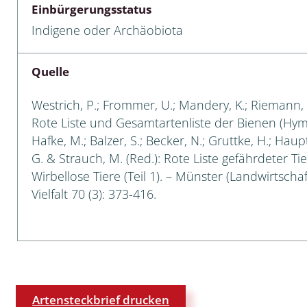
Einbürgerungsstatus
 Tanz-, Rennraubfliegen
Indigene oder Archäobiota
und Sandlaufkäfer
Quelle
Westrich, P.; Frommer, U.; Mandery, K.; Riemann, H.
artige
Rote Liste und Gesamtartenliste der Bienen (Hym
Hafke, M.; Balzer, S.; Becker, N.; Gruttke, H.; Hau
r
G. & Strauch, M. (Red.): Rote Liste gefährdeter T
Wirbellose Tiere (Teil 1). – Münster (Landwirtscha
espen
Vielfalt 70 (3): 373-416.
rpione
en
mer
Artensteckbrief drucken
r