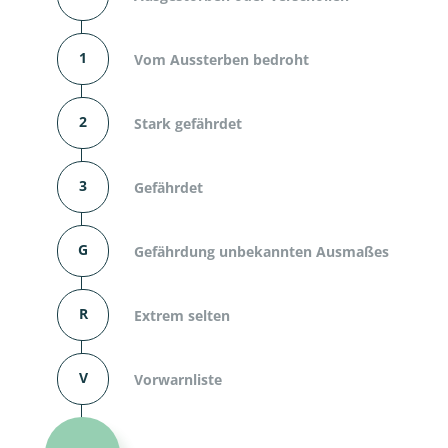
1
Vom Aussterben bedroht
2
Stark gefährdet
3
Gefährdet
G
Gefährdung unbekannten Ausmaßes
R
Extrem selten
V
Vorwarnliste