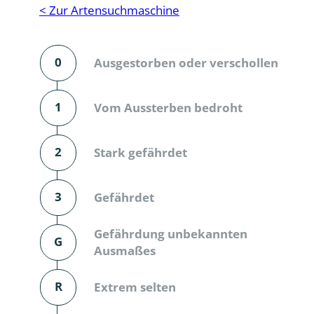
Reptilien
Binnenmol
< Zur Artensuchmaschine
Säugetiere
Blatt-, Sa
0
Ausgestorben oder verschollen
Süßwasserfische und Neunaugen
Blattfußkr
Blatthornk
1
Vom Aussterben bedroht
Bockkäfer
2
Stark gefährdet
Bodenlebe
3
Gefährdet
Borkenkäfe
Breitrüssle
Gefährdung unbekannten
G
Büschelm
Ausmaßes
Clavicorni
R
Extrem selten
Diversicor