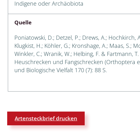
Indigene oder Archäobiota
Quelle
lingsmücken
Poniatowski, D.; Detzel, P.; Drews, A.; Hochkirch, 
egen
Klugkist, H.; Köhler, G.; Kronshage, A.; Maas, S.; Mori
Winkler, C.; Wranik, W.; Helbing, F. & Fartmann, T
ulenspinner, Sichelflügler
Heuschrecken und Fangschrecken (Orthoptera e
und Biologische Vielfalt 170 (7): 88 S.
ige Falter
en
 Widderchen
Artensteckbrief drucken
ken
 und Heteromera