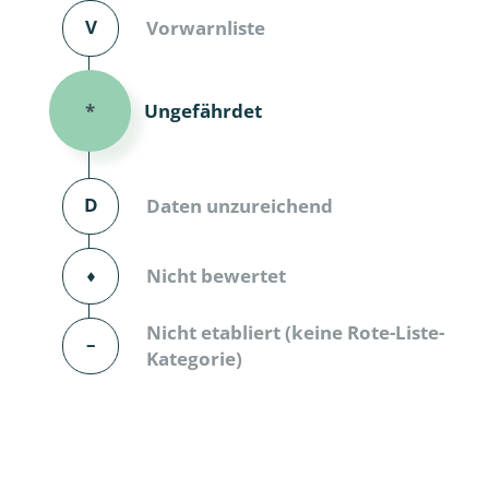
V
Vorwarnliste
Dunkelmü
Eintagsfli
Ungefährdet
*
Eulenfalte
Fransenflü
D
Daten unzureichend
Gnitzen
⬧
Nicht bewertet
Heuschre
Nicht etabliert (keine Rote-Liste-
Hundertfü
–
Kategorie)
Köcherflie
Kurzflügler
landbewoh
Ufer-Kugel