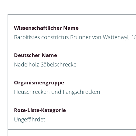
lusken
Limnische Kieselalgen
men- und Resedakäfer
Marine Makroalgen
Wissenschaftlicher Name
ebse
Moose
Barbitistes constrictus Brunner von Wattenwyl, 1
äfer
Schlauchalgen
Deutscher Name
Zieralgen
Nadelholz-Säbelschrecke
nde wirbellose Meerestiere
Organismengruppe
r, Kernkäfer und
Heuschrecken und Fangschrecken
r
ücken
Rote-Liste-Kategorie
Ungefährdet
a
nia