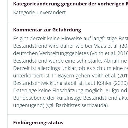
Kategorieänderung gegenüber der vorherigen R
 Tanz-, Rennraubfliegen
Kategorie unverändert
und Sandlaufkäfer
Kommentar zur Gefährdung
Es gibt derzeit keine Hinweise auf langfristige B
Bestandstrend wird daher wie bei Maas et al. (20
artige
deutschen Verbreitungsgebietes (Voith et al. 2016)
Bestandstrend wurde eine sehr starke Abnahme 
r
Derzeit ist allerdings unklar, ob es sich um eine
unterkartiert ist. In Bayern gehen Voith et al. (20
espen
Bestandsentwicklung stabil ist. Laut Köhler (2020
rpione
Datenlage keine Einschätzung möglich. Aufgrund
Bundesebene der kurzfristige Bestandstrend aktu
en
ungenügend) (vgl. Barbitistes serricauda).
mer
Einbürgerungsstatus
r