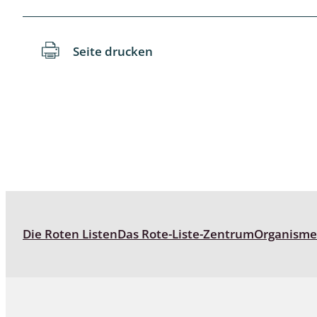
Wanzen
Seite drucken
Wasserbe
Weberkne
Wespen
Zikaden
Zünslerfal
Die Roten Listen
Das Rote-Liste-Zentrum
Organism