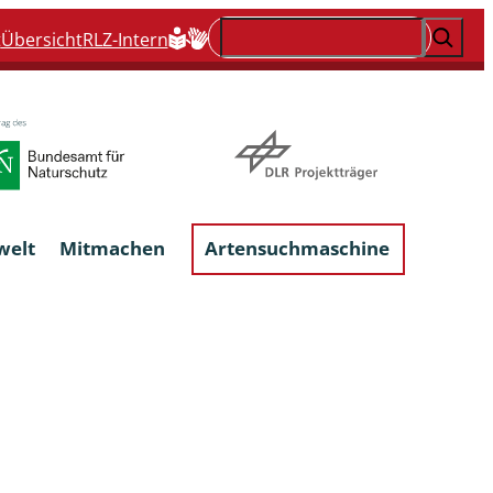
Suchen
t
Übersicht
RLZ-Intern
welt
Mitmachen
Artensuchmaschine
Flechten, flechtenbewohnende und
flechtenähnliche Pilze
Großpilze
talgen
Phytoparasitische Kleinpilze