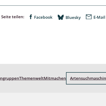
Seite teilen:
Facebook
E-Mail
Bluesky
wohnende Käfer
chte
ter
engruppen
Themenwelt
Mitmachen
Artensuchmaschi