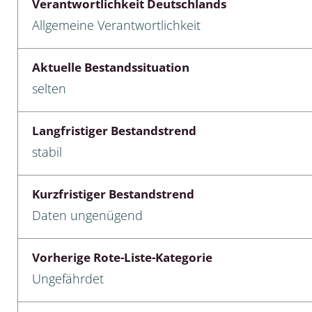
Verantwortlichkeit Deutschlands
Allgemeine Verantwortlichkeit
cken
egen
Aktuelle Bestandssituation
selten
r, Trägspinner, Graueulchen
gler
Langfristiger Bestandstrend
stabil
cken
Kurzfristiger Bestandstrend
ßer, Doppelfüßer
Daten ungenügend
gen
Vorherige Rote-Liste-Kategorie
artige, Stutzkäferartige,
Ungefährdet
nende Kolbenwasserkäfer,
käfer