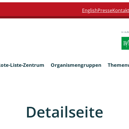
English
Presse
Kontak
Rote-Liste-Zentrum
Organismengruppen
Themen
Armleuchteralgen
Detailseite
Farn- und Blütenpflanzen
eln
Limnische Braunalgen und Ro