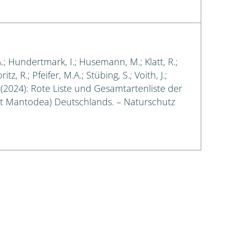
A.; Hundertmark, I.; Husemann, M.; Klatt, R.;
tz, R.; Pfeifer, M.A.; Stübing, S.; Voith, J.;
. (2024): Rote Liste und Gesamtartenliste der
t Mantodea) Deutschlands. – Naturschutz