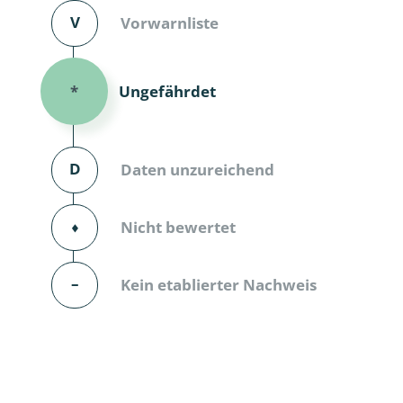
V
Vorwarnliste
Dunkelmü
Eintagsfli
Ungefährdet
*
Eulenfalte
Fransenflü
D
Daten unzureichend
Gnitzen
⬧
Nicht bewertet
Heuschre
Hundertfü
–
Kein etablierter Nachweis
Köcherflie
Kurzflügler
landbewoh
Ufer-Kugel