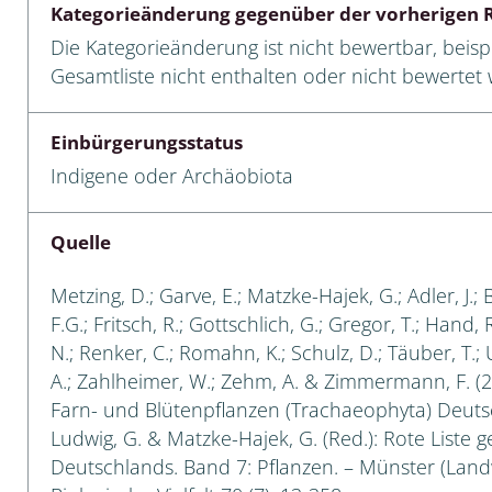
Kategorieänderung gegenüber der vorherigen R
 Tanz-, Rennraubfliegen
Die Kategorieänderung ist nicht bewertbar, beispi
Gesamtliste nicht enthalten oder nicht bewertet w
und Sandlaufkäfer
Einbürgerungsstatus
Indigene oder Archäobiota
artige
r
Quelle
espen
Metzing, D.; Garve, E.; Matzke-Hajek, G.; Adler, J.; 
F.G.; Fritsch, R.; Gottschlich, G.; Gregor, T.; Hand,
rpione
N.; Renker, C.; Romahn, K.; Schulz, D.; Täuber, T.;
A.; Zahlheimer, W.; Zehm, A. & Zimmermann, F. (2
en
Farn- und Blütenpflanzen (Trachaeophyta) Deutsch
Ludwig, G. & Matzke-Hajek, G. (Red.): Rote Liste g
mer
Deutschlands. Band 7: Pflanzen. – Münster (Landw
r