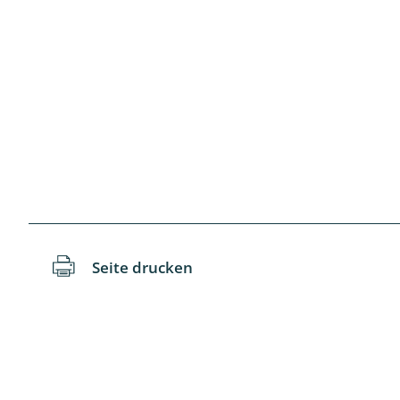
Schaben
Schmetter
Schwebfli
Spanner, E
Spinnen
Spinnerart
Seite drucken
Steinflieg
Tagfalter,
Tastermüc
Teredilia