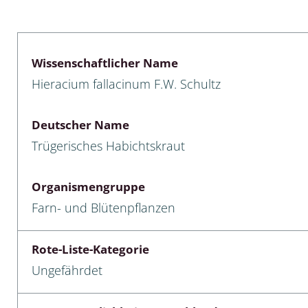
lusken
Limnische Kieselalgen
men- und Resedakäfer
Marine Makroalgen
Wissenschaftlicher Name
ebse
Moose
Hieracium fallacinum F.W. Schultz
äfer
Schlauchalgen
Deutscher Name
Zieralgen
Trügerisches Habichtskraut
nde wirbellose Meerestiere
Organismengruppe
r, Kernkäfer und
Farn- und Blütenpflanzen
r
ücken
Rote-Liste-Kategorie
Ungefährdet
a
nia