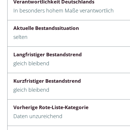
Verantwortlichkeit Deutschlands
In besonders hohem Maße verantwortlich
cken
egen
Aktuelle Bestandssituation
selten
r, Trägspinner, Graueulchen
gler
Langfristiger Bestandstrend
gleich bleibend
cken
Kurzfristiger Bestandstrend
ßer, Doppelfüßer
gleich bleibend
gen
Vorherige Rote-Liste-Kategorie
artige, Stutzkäferartige,
Daten unzureichend
nende Kolbenwasserkäfer,
käfer