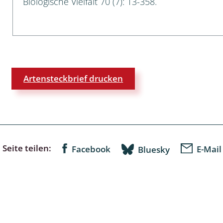
Biologische Vielfalt 70 (7): 13-358.
lingsmücken
egen
Artensteckbrief drucken
ulenspinner, Sichelflügler
ige Falter
Seite teilen:
Facebook
E-Mail
Bluesky
en
 Widderchen
ken
 und Heteromera