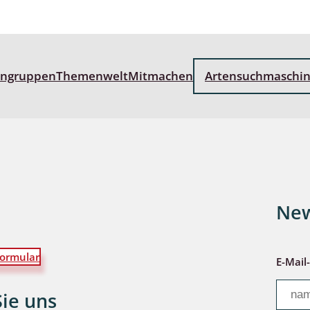
wohnende Käfer
engruppen
Themenwelt
Mitmachen
Artensuchmaschi
chte
ter
New
ormular
E-Mail
Sie uns