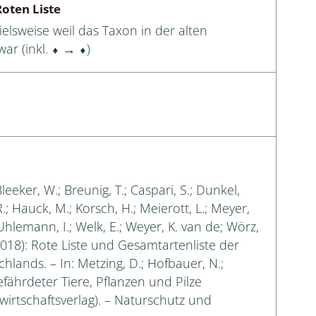
oten Liste
elsweise weil das Taxon in der alten
ar (inkl. ⬧ → ⬧)
Bleeker, W.; Breunig, T.; Caspari, S.; Dunkel,
 R.; Hauck, M.; Korsch, H.; Meierott, L.; Meyer,
 Uhlemann, I.; Welk, E.; Weyer, K. van de; Wörz,
018): Rote Liste und Gesamtartenliste der
lands. – In: Metzing, D.; Hofbauer, N.;
efährdeter Tiere, Pflanzen und Pilze
irtschaftsverlag). – Naturschutz und