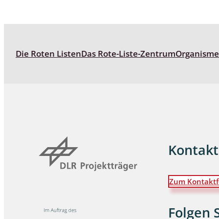
Wanzen
Wasserbe
Die Roten Listen
Das Rote-Liste-Zentrum
Organism
Weberkne
Wespen
Zikaden
Zünslerfal
Kontakt
Zum Kontaktf
Folgen 