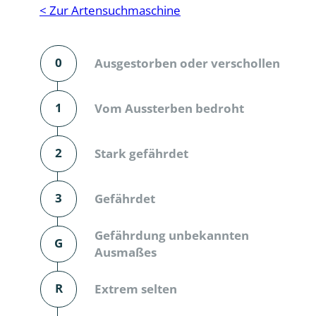
Reptilien
Binnenmol
< Zur Artensuchmaschine
Säugetiere
Blatt-, Sa
0
Ausgestorben oder verschollen
Süßwasserfische und Neunaugen
Blattfußkr
Blatthornk
1
Vom Aussterben bedroht
Bockkäfer
2
Stark gefährdet
Bodenlebe
3
Gefährdet
Borkenkäfe
Breitrüssle
Gefährdung unbekannten
G
Büschelm
Ausmaßes
Clavicorni
R
Extrem selten
Diversicor