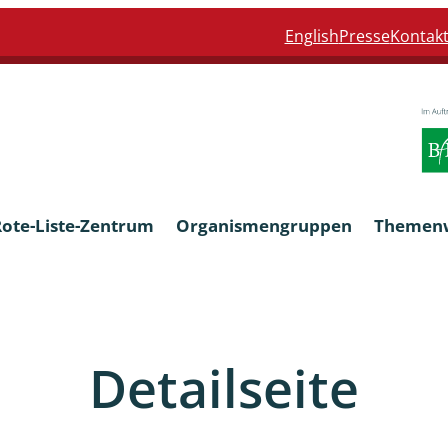
English
Presse
Kontak
Rote-Liste-Zentrum
Organismengruppen
Themen
Armleuchteralgen
Detailseite
Farn- und Blütenpflanzen
eln
Limnische Braunalgen und Ro