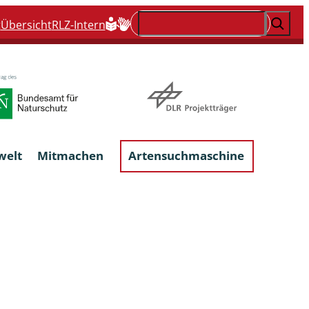
Suchen
t
Übersicht
RLZ-Intern
welt
Mitmachen
Artensuchmaschine
Flechten, flechtenbewohnende und
flechtenähnliche Pilze
Großpilze
talgen
Phytoparasitische Kleinpilze