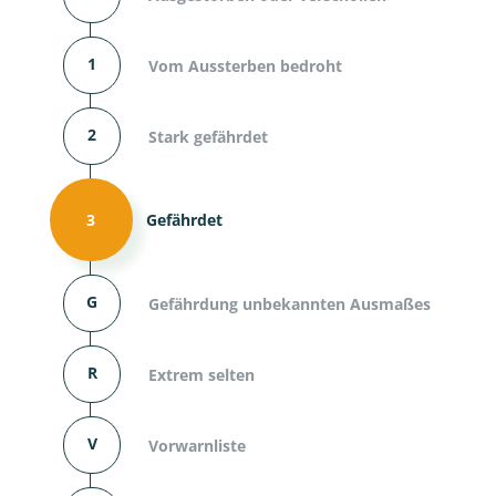
1
Vom Aussterben bedroht
2
Stark gefährdet
3
Gefährdet
G
Gefährdung unbekannten Ausmaßes
R
Extrem selten
V
Vorwarnliste