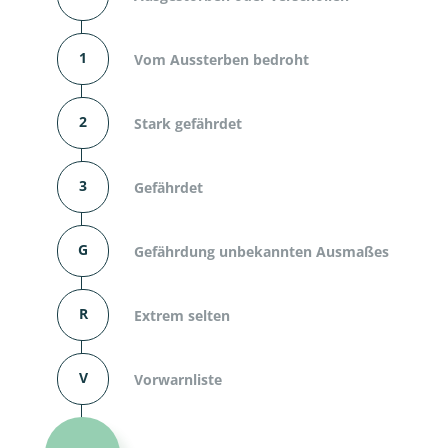
1
Vom Aussterben bedroht
2
Stark gefährdet
3
Gefährdet
G
Gefährdung unbekannten Ausmaßes
R
Extrem selten
V
Vorwarnliste