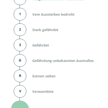
1
Vom Aussterben bedroht
2
Stark gefährdet
3
Gefährdet
G
Gefährdung unbekannten Ausmaßes
R
Extrem selten
V
Vorwarnliste