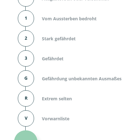
1
Vom Aussterben bedroht
2
Stark gefährdet
3
Gefährdet
G
Gefährdung unbekannten Ausmaßes
R
Extrem selten
V
Vorwarnliste