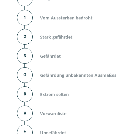
1
Vom Aussterben bedroht
2
Stark gefährdet
3
Gefährdet
G
Gefährdung unbekannten Ausmaßes
R
Extrem selten
V
Vorwarnliste
*
Ungefährdet