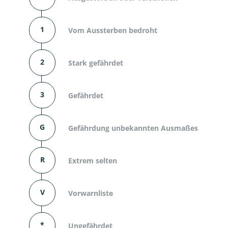
1
Vom Aussterben bedroht
2
Stark gefährdet
3
Gefährdet
G
Gefährdung unbekannten Ausmaßes
R
Extrem selten
V
Vorwarnliste
*
Ungefährdet