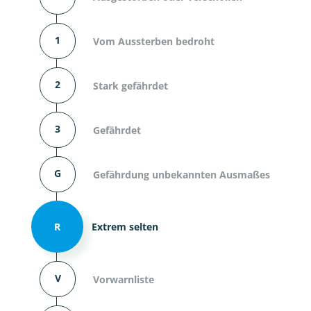
1
Vom Aussterben bedroht
2
Stark gefährdet
3
Gefährdet
G
Gefährdung unbekannten Ausmaßes
R
Extrem selten
V
Vorwarnliste