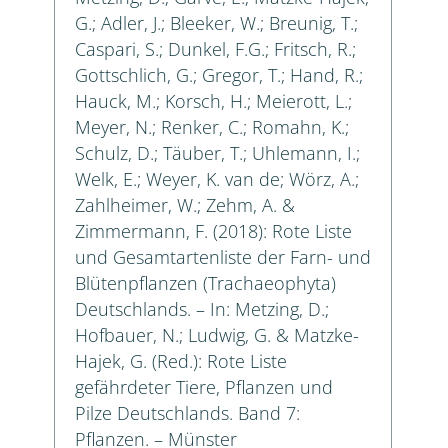
G.; Adler, J.; Bleeker, W.; Breunig, T.;
Caspari, S.; Dunkel, F.G.; Fritsch, R.;
Gottschlich, G.; Gregor, T.; Hand, R.;
Hauck, M.; Korsch, H.; Meierott, L.;
Meyer, N.; Renker, C.; Romahn, K.;
Schulz, D.; Täuber, T.; Uhlemann, I.;
Welk, E.; Weyer, K. van de; Wörz, A.;
Zahlheimer, W.; Zehm, A. &
Zimmermann, F. (2018): Rote Liste
und Gesamtartenliste der Farn- und
Blütenpflanzen (Trachaeophyta)
Deutschlands. – In: Metzing, D.;
Hofbauer, N.; Ludwig, G. & Matzke-
Hajek, G. (Red.): Rote Liste
gefährdeter Tiere, Pflanzen und
Pilze Deutschlands. Band 7:
Pflanzen. – Münster