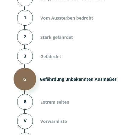
1
Vom Aussterben bedroht
2
Stark gefährdet
3
Gefährdet
G
Gefährdung unbekannten Ausmaßes
R
Extrem selten
V
Vorwarnliste