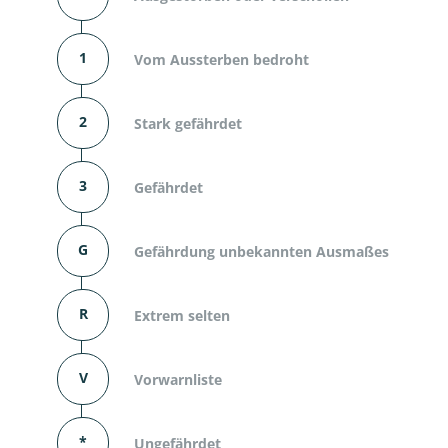
1
Vom Aussterben bedroht
2
Stark gefährdet
3
Gefährdet
G
Gefährdung unbekannten Ausmaßes
R
Extrem selten
V
Vorwarnliste
*
Ungefährdet