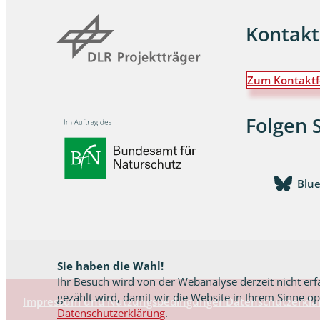
Kontakt
Wanzen
Wasserbe
Zum Kontaktf
Weberkne
Folgen 
Wespen
Zikaden
Blu
Zünslerfal
Sie haben die Wahl!
Ihr Besuch wird von der Webanalyse derzeit nicht erf
gezählt wird, damit wir die Website in Ihrem Sinne o
Impressum und Nutzungsbedingungen
Datenschutzerklä
Datenschutzerklärung
.