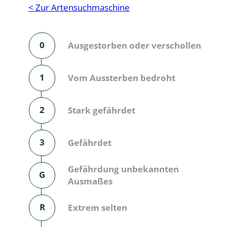
Reptilien
Binnenmol
< Zur Artensuchmaschine
Säugetiere
Blatt-, Sa
0
Ausgestorben oder verschollen
Süßwasserfische und Neunaugen
Blattfußkr
Blatthornk
1
Vom Aussterben bedroht
Bockkäfer
2
Stark gefährdet
Bodenlebe
3
Gefährdet
Borkenkäfe
Breitrüssle
Gefährdung unbekannten
G
Büschelm
Ausmaßes
Clavicorni
R
Extrem selten
Diversicor