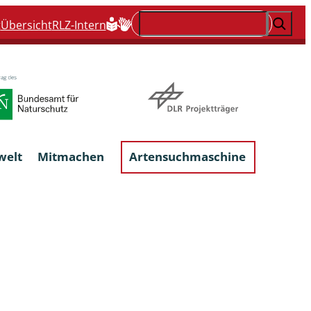
Suchen
t
Übersicht
RLZ-Intern
welt
Mitmachen
Artensuchmaschine
Flechten, flechtenbewohnende und
flechtenähnliche Pilze
Großpilze
talgen
Phytoparasitische Kleinpilze