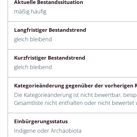
Aktuelle Bestandssituation
mäßig häufig
cken
egen
Langfristiger Bestandstrend
r, Trägspinner, Graueulchen
gleich bleibend
gler
Kurzfristiger Bestandstrend
gleich bleibend
cken
Kategorieänderung gegenüber der vorherigen R
ßer, Doppelfüßer
Die Kategorieänderung ist nicht bewertbar, beispi
Gesamtliste nicht enthalten oder nicht bewertet w
gen
Einbürgerungsstatus
artige, Stutzkäferartige,
nende Kolbenwasserkäfer,
Indigene oder Archäobiota
käfer