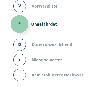
V
Vorwarnliste
Dunkelmü
Eintagsfli
Ungefährdet
*
Eulenfalte
Fransenflü
D
Daten unzureichend
Gnitzen
⬧
Nicht bewertet
Heuschre
Hundertfü
–
Kein etablierter Nachweis
Köcherflie
Kurzflügler
landbewoh
Ufer-Kugel