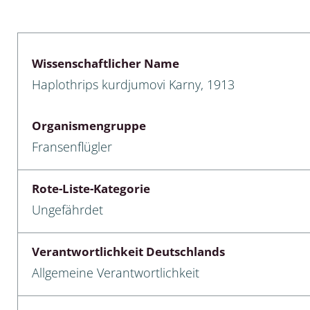
lusken
Limnische Kieselalgen
men- und Resedakäfer
Marine Makroalgen
Wissenschaftlicher Name
ebse
Moose
Haplothrips kurdjumovi Karny, 1913
äfer
Schlauchalgen
Organismengruppe
Zieralgen
Fransenflügler
nde wirbellose Meerestiere
Rote-Liste-Kategorie
r, Kernkäfer und
Ungefährdet
r
ücken
Verantwortlichkeit Deutschlands
Allgemeine Verantwortlichkeit
a
nia