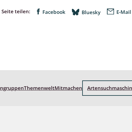
Seite teilen:
Facebook
E-Mail
Bluesky
lingsmücken
egen
ulenspinner, Sichelflügler
ige Falter
engruppen
Themenwelt
Mitmachen
Artensuchmaschi
en
 Widderchen
ken
 und Heteromera