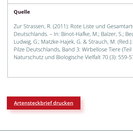
Quelle
 Tanz-, Rennraubfliegen
und Sandlaufkäfer
Zur Strassen, R. (2011): Rote Liste und Gesamtart
Deutschlands. – In: Binot-Hafke, M.; Balzer, S.; Be
Ludwig, G.; Matzke-Hajek, G. & Strauch, M. (Red.)
Pilze Deutschlands, Band 3: Wirbellose Tiere (Teil
artige
Naturschutz und Biologische Vielfalt 70 (3): 559-5
r
espen
rpione
Artensteckbrief drucken
en
mer
r