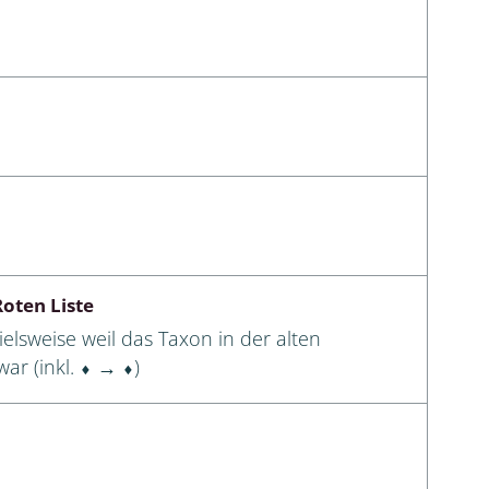
oten Liste
elsweise weil das Taxon in der alten
ar (inkl. ⬧ → ⬧)