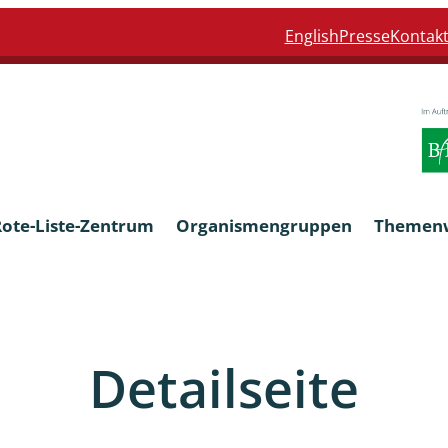
English
Presse
Kontak
Rote-Liste-Zentrum
Organismengruppen
Themen
Armleuchteralgen
Detailseite
Farn- und Blütenpflanzen
eln
Limnische Braunalgen und Ro