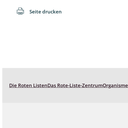
Seite drucken
Schaben
Schmetter
Schwebfli
Spanner, E
Spinnen
Spinnerart
Die Roten Listen
Das Rote-Liste-Zentrum
Organism
Steinflieg
Tagfalter,
Tastermüc
Teredilia