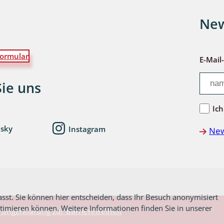
New
wohnende Käfer
ormular
E-Mail
chte
Sie uns
Ich
esky
Instagram
New
ter
asst. Sie können hier entscheiden, dass Ihr Besuch anonymisiert
ptimieren können. Weitere Informationen finden Sie in unserer
rung
Erklärung zur Barrierefreiheit