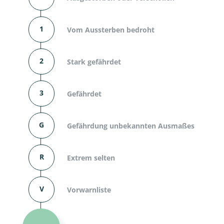
1
Vom Aussterben bedroht
2
Stark gefährdet
3
Gefährdet
G
Gefährdung unbekannten Ausmaßes
R
Extrem selten
V
Vorwarnliste