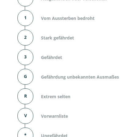
1
Vom Aussterben bedroht
2
Stark gefährdet
3
Gefährdet
G
Gefährdung unbekannten Ausmaßes
R
Extrem selten
V
Vorwarnliste
*
Ungefährdet