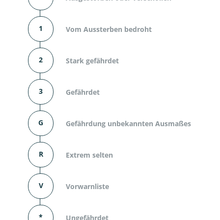
1
Vom Aussterben bedroht
2
Stark gefährdet
3
Gefährdet
G
Gefährdung unbekannten Ausmaßes
R
Extrem selten
V
Vorwarnliste
*
Ungefährdet