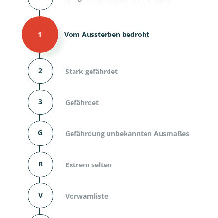
1
Vom Aussterben bedroht
2
Stark gefährdet
3
Gefährdet
G
Gefährdung unbekannten Ausmaßes
R
Extrem selten
V
Vorwarnliste